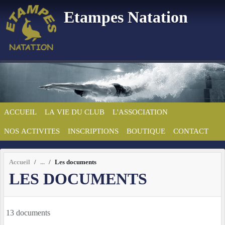
Panneau de gestion des cookies
Etampes Natation
ACCUEIL
LA VIE DU CLUB
L'ASSOCIATION
NOS ACTIVITES
INSCRIPTIONS
BOUTIQUE
CONTACT
Accueil
Les documents
LES DOCUMENTS
13 documents