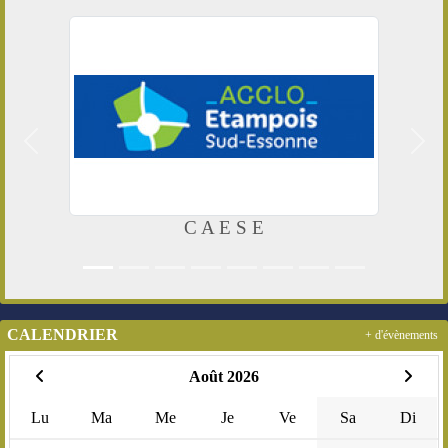
Précedent
Suiv
C A E S E
CALENDRIER
+ d'évènements
Août 2026
Lu
Ma
Me
Je
Ve
Sa
Di