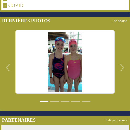
COVID
DERNIÈRES PHOTOS
+ de photos
Précedent
Suiv
PARTENAIRES
+ de partenaires