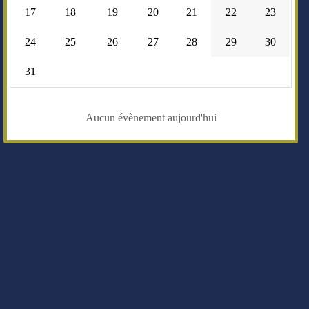
17
18
19
20
21
22
23
24
25
26
27
28
29
30
31
Aucun évènement aujourd'hui