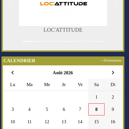
Précedent
Suivan
ATTITUDE
Conseil départeme
CALENDRIER
+ d'évènements
Août 2026
Lu
Ma
Me
Je
Ve
Sa
Di
1
2
3
4
5
6
7
8
9
10
11
12
13
14
15
16