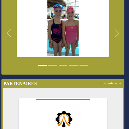
Précedent
Suivan
PARTENAIRES
+ de partenaires