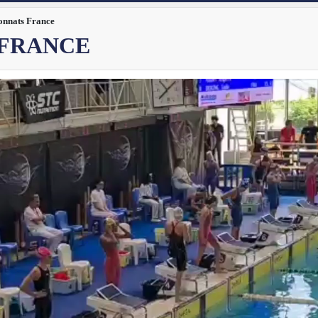
nnats France
 FRANCE