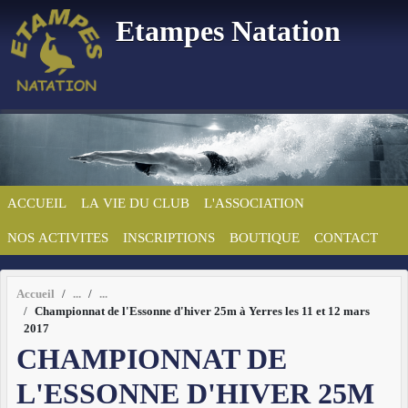
Panneau de gestion des cookies
Etampes Natation
ACCUEIL
LA VIE DU CLUB
L'ASSOCIATION
NOS ACTIVITES
INSCRIPTIONS
BOUTIQUE
CONTACT
Accueil
Championnat de l'Essonne d'hiver 25m à Yerres les 11 et 12 mars
2017
CHAMPIONNAT DE
L'ESSONNE D'HIVER 25M