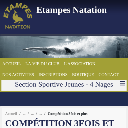
Panneau de gestion des cookies
Etampes Natation
ACCUEIL
LA VIE DU CLUB
L'ASSOCIATION
NOS ACTIVITES
INSCRIPTIONS
BOUTIQUE
CONTACT
Section Sportive Jeunes - 4 Nages
Accueil
Compétition 3fois et plus
COMPÉTITION 3FOIS ET