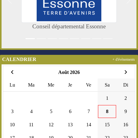
Précedent
Suiv
Conseil départemental Essonne
CALENDRIER
+ d'évènements
Août 2026
Lu
Ma
Me
Je
Ve
Sa
Di
1
2
3
4
5
6
7
8
9
10
11
12
13
14
15
16
17
18
19
20
21
22
23